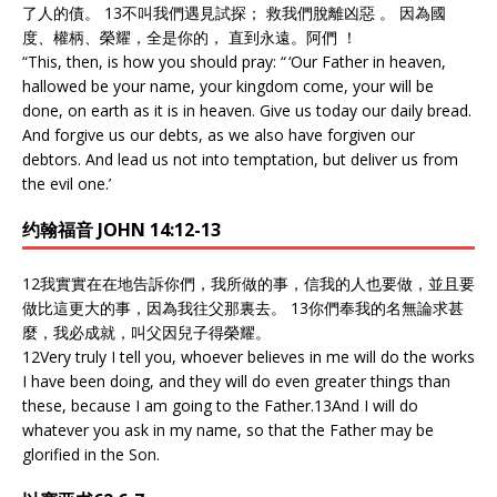
了人的債。 13不叫我們遇見試探； 救我們脫離凶惡 。 因為國
度、權柄、榮耀，全是你的， 直到永遠。阿們 ！
“This, then, is how you should pray: “ ‘Our Father in heaven,
hallowed be your name, your kingdom come, your will be
done, on earth as it is in heaven. Give us today our daily bread.
And forgive us our debts, as we also have forgiven our
debtors. And lead us not into temptation, but deliver us from
the evil one.’
约翰福音 JOHN 14:12-13
12我實實在在地告訴你們，我所做的事，信我的人也要做，並且要
做比這更大的事，因為我往父那裏去。 13你們奉我的名無論求甚
麼，我必成就，叫父因兒子得榮耀。
12
Very truly I tell you, whoever believes in me will do the works
I have been doing, and they will do even greater things than
these, because I am going to the Father.
13
And I will do
whatever you ask in my name, so that the Father may be
glorified in the Son.