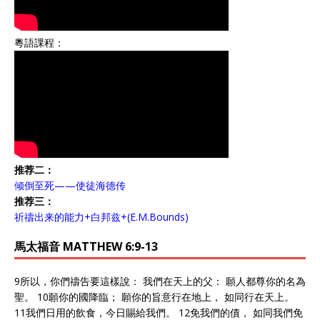
粵語課程：
推荐二：
倾倒至死——使徒海德传
推荐三：
祈禱出来的能力+白邦兹+(E.M.Bounds)
馬太福音 MATTHEW 6:9-13
9所以，你們禱告要這樣說： 我們在天上的父： 願人都尊你的名為
聖。 10願你的國降臨； 願你的旨意行在地上， 如同行在天上。
11我們日用的飲食，今日賜給我們。 12免我們的債， 如同我們免