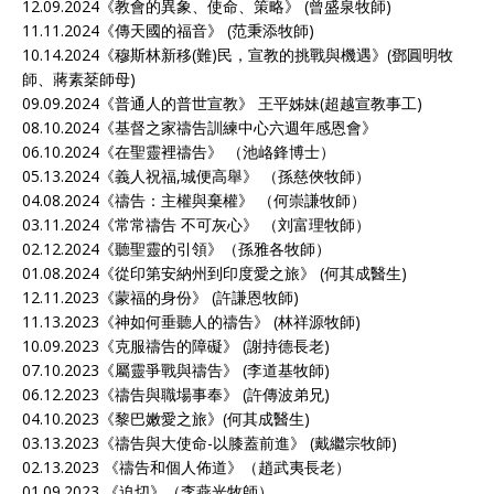
12.09.2024《
教會的異象、使命、策略
》 (曾盛泉牧師)
11.11.2024《
傳天國的福音
》 (范秉添牧師)
10.14.2024《
穆斯林新移(難)民，宣教的挑戰與機遇
》(鄧圓明牧
師、蔣素棻師母)
09.09.2024《
普通人的普世宣教
》 王平姊妹(超越宣教事工)
08.10.2024《
基督之家禱告訓練中心六週年感恩會
》
06.10.2024《
在聖靈裡禱告
》 （池峈鋒博士）
05.13.2024《
義人祝福,城便高舉
》 （孫慈俠牧師）
04.08.2024《
禱告：主權與棄權
》 （何崇謙牧師）
03.11.2024《
常常禱告 不可灰心
》 （刘富理牧師）
02.12.2024《
聽聖靈的引領
》（孫雅各牧師）
01.08.2024《
從印第安納州到印度愛之旅
》 (何其成醫生)
12.11.2023《
蒙福的身份
》 (許謙恩牧師)
11.13.2023《
神如何垂聽人的禱告
》 (林祥源牧師)
10.09.2023《
克服禱告的障礙
》 (謝持德長老)
07.10.2023《
屬靈爭戰與禱告
》 (李道基牧師)
06.12.2023《
禱告與職場事奉
》 (許傳波弟兄)
04.10.2023《
黎巴嫩愛之旅
》(何其成醫生)
03.13.2023《
禱告與大使命-以膝蓋前進
》 (戴繼宗牧師)
02.13.2023 《
禱告和個人佈道
》（趙武夷長老）
01.09.2023 《
迫切
》（李燕光牧師）