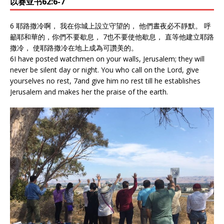
以赛亚书62:6-7
6 耶路撒冷啊， 我在你城上設立守望的， 他們晝夜必不靜默。 呼
籲耶和華的，你們不要歇息， 7也不要使他歇息， 直等他建立耶路
撒冷， 使耶路撒冷在地上成為可讚美的。
6I have posted watchmen on your walls, Jerusalem; they will
never be silent day or night. You who call on the Lord, give
yourselves no rest, 7and give him no rest till he establishes
Jerusalem and makes her the praise of the earth.