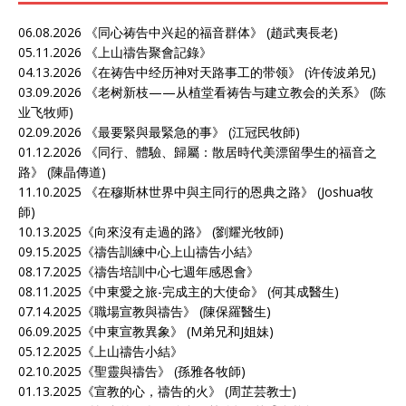
06.08.2026 《
同心祷告中兴起的福音群体
》 (趙武夷長老)
05.11.2026 《
上山禱告聚會記錄》
04.13.2026 《
在祷告中经历神对天路事工的带领
》 (许传波弟兄)
03.09.2026 《
老树新枝——从植堂看祷告与建立教会的关系
》 (陈
业飞牧师)
02.09.2026 《
最要緊與最緊急的事
》 (江冠民牧師)
01.12.2026 《
同行、體驗、歸屬：散居時代美漂留學生的福音之
路
》 (陳晶傳道)
11.10.2025 《
在穆斯林世界中與主同行的恩典之路
》 (Joshua牧
師)
10.13.2025《
向來沒有走過的路
》 (劉耀光牧師)
09.15.2025《
禱告訓練中心上山禱告小結
》
08.17.2025《
禱告培訓中心七週年感恩會
》
08.11.2025《
中東愛之旅-完成主的大使命
》 (何其成醫生)
07.14.2025《
職場宣教與禱告
》 (陳保羅醫生)
06.09.2025《
中東宣教異象
》 (M弟兄和J姐妹)
05.12.2025《
上山禱告小結
》
02.10.2025《
聖靈與禱告
》 (孫雅各牧師)
01.13.2025《
宣教的心，禱告的火
》 (周芷芸教士)