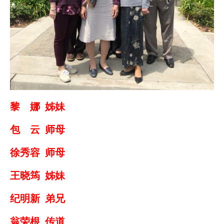
黎 娜 姊妹
包 云 师母
徐秀容 师母
王晓筠 姊妹
纪明新 弟兄
翁荣根 传道