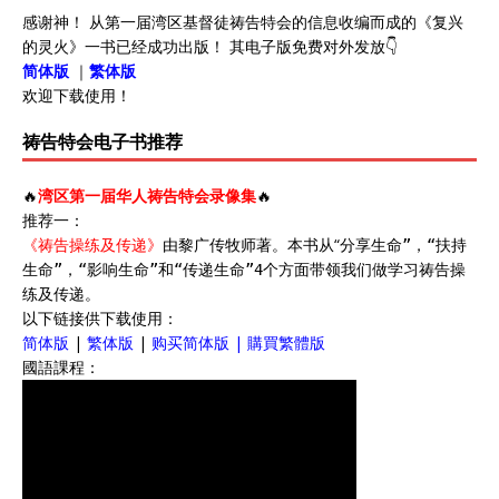
感谢神！ 从第一届湾区基督徒祷告特会的信息收编而成的《复兴
的灵火》一书已经成功出版！ 其电子版免费对外发放👇
简体版
｜
繁体版
欢迎下载使用！
祷告特会电子书推荐
🔥
湾区第一届华人祷告特会录像集
🔥
推荐一：
《祷告操练及传递》
由黎广传牧师著。本书从“
分享生命”，“
扶持
生命”，“
影响生命”和“
传递生命”4个方面带领我们做学习祷告操
练及传递。
以下链接供下载使用：
简体版
|
繁体版
|
购买简体版
|
購買繁體版
國語課程：