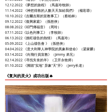
12.12.2022 《
夢想的旅程
》（馬嘉玲牧師）
11.14.2022 《
神把得救的人數天天加給我們
》（楊彩蓉）
10.10.2022《
吉爾吉斯的宣教事工
》（蔡柏林）
09.12.2022《
復興家庭
》（孫慈俠）
08.08.2022《
叩門傳福音
》（周玲）
07.11.2022《
以色列事工
》（李牧師）
06.13.2022《
挑旺禱告的熱情
》（馬嘉玲）
05.09.2022 《
上山禱告會
》（孫慈俠）
04.04.2022 《
意大利華人神學院的異象和使命
》（梁家麟）
03.14.2022 《
向飛行員宣教
》（Jimmy 弟兄）
02.14.2022《
寻找失丧的羊
》（卫开永牧师）
01.10.2022 《
脚踏“实地” 异象“天”开
》（Jerry长老）
《复兴的灵火》成功出版🔥