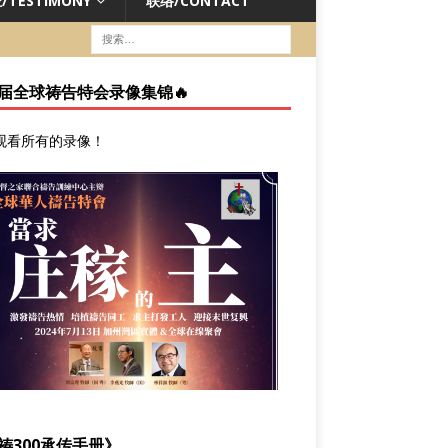
/TESTIMONY
联络/CONTACT
届全球祷告特会录像集锦🔥
观看所有的录像
！
祷300承传手册》