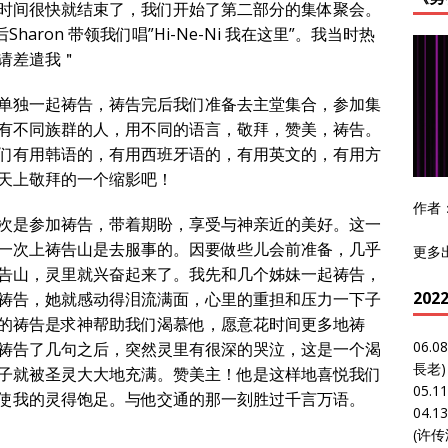
时间很快就结束了，我们开始了第二部分的集体聚会。
aron 带领我们唱”Hi-Ne-Ni 我在这里”。我当时热
请差遣我＂
单独一起祷告，祷告完后我们准备去主堂集合，参加集
有不同族群的人，用不同的语言，敬拜，赞美，祷告。
们有用韩语的，有用西班牙语的，有用英文的，有用方
天上敬拜的一个缩影吧！
作者
次是参加祷告，带着期盼，享受与神亲近的美好。这一
一次上祷告山是去服事的。因要做些儿会前准备，几乎
更多
告山，灵里就兴奋起来了。我先和几个姊妹一起祷告，
20
祷告，她就感动得泪流满面，心里的重担和压力一下子
的祷告是求神帮助我们渴慕他，愿意花时间更多地祷
06.0
祷告了几句之后，突然灵里有很深的哭泣，这是一个渴
長老)
子就被圣灵大大地充满。赞美主！他是这样地喜悦我们
05.1
使我的灵得饱足。与他交通的那一刻胜过千言万语。
04.1
(许传