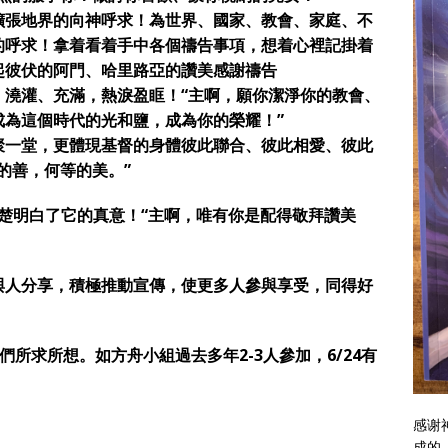
擴張地界的向神呼求！為世界、國家、教會、家庭、不
的呼求！拿着看着手中各個禱告事項，想着心裡記掛着
起彼伏的阿門、哈里路亞的讚美感謝禱告
、澆灌、充滿，熱淚盈眶！“主啊，願你潔淨你的教會、
成為這個時代的光和鹽，成為你的榮耀！”
聚一堂，更體現基督的身體彼此聯合、彼此相愛、彼此
的善，何等的美。”
楚明白了它的真意！“主啊，唯有你是配得敬拜讚美
與人分享，積極推動宣傳，使更多人參與享受，同得好
們所求所想。如方舟小組過去多年
2-3
人參加，
6/24
有
感谢
成的