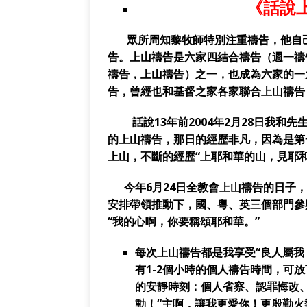
《話說
眾所周知黎牧師特別注重禱告，他自己
告。上山禱告是六家四結合禱告（週一禱
禱告，上山禱告）之一，也成為六家的一
告，曾經也和基督之家各家聯合上山禱告
話說
13年前2004年2月28日我
的上山禱告，那日的經歷非凡，因為是第
上山，不斷的經歷“上耶和華的山，見耶
今年
6月24日全教會上山禱告的日子
安排帶領推動下，國、粵、英三個部門參
“我的心啊，你要稱頌耶和華。”
每次上山禱告都是我享受“良人屬我
有
1-2
個小時的個人禱告時間，可放
的安靜時刻：個人省察、認罪悔改
動！“主啊，讓我更愛你！更殷勤火