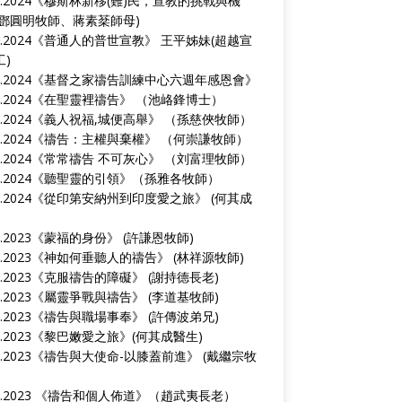
4.2024《
穆斯林新移(難)民，宣教的挑戰與機
(鄧圓明牧師、蔣素棻師母)
9.2024《
普通人的普世宣教
》 王平姊妹(超越宣
工)
0.2024《
基督之家禱告訓練中心六週年感恩會
》
0.2024《
在聖靈裡禱告
》 （池峈鋒博士）
3.2024《
義人祝福,城便高舉
》 （孫慈俠牧師）
8.2024《
禱告：主權與棄權
》 （何崇謙牧師）
1.2024《
常常禱告 不可灰心
》 （刘富理牧師）
2.2024《
聽聖靈的引領
》（孫雅各牧師）
8.2024《
從印第安納州到印度愛之旅
》 (何其成
1.2023《
蒙福的身份
》 (許謙恩牧師)
3.2023《
神如何垂聽人的禱告
》 (林祥源牧師)
9.2023《
克服禱告的障礙
》 (謝持德長老)
0.2023《
屬靈爭戰與禱告
》 (李道基牧師)
2.2023《
禱告與職場事奉
》 (許傳波弟兄)
0.2023《
黎巴嫩愛之旅
》(何其成醫生)
3.2023《
禱告與大使命-以膝蓋前進
》 (戴繼宗牧
3.2023 《
禱告和個人佈道
》（趙武夷長老）