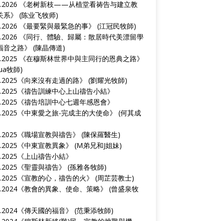
9.2026 《
老树新枝——从植堂看祷告与建立教
关系
》 (陈业飞牧师)
9.2026 《
最要緊與最緊急的事
》 (江冠民牧師)
2.2026 《
同行、體驗、歸屬：散居時代美漂留學
福音之路
》 (陳晶傳道)
0.2025 《
在穆斯林世界中與主同行的恩典之路
》
hua牧師)
3.2025《
向來沒有走過的路
》 (劉耀光牧師)
5.2025《
禱告訓練中心上山禱告小結
》
7.2025《
禱告培訓中心七週年感恩會
》
1.2025《
中東愛之旅-完成主的大使命
》 (何其成
4.2025《
職場宣教與禱告
》 (陳保羅醫生)
9.2025《
中東宣教異象
》 (M弟兄和J姐妹)
2.2025《
上山禱告小結
》
0.2025《
聖靈與禱告
》 (孫雅各牧師)
3.2025《
宣教的心，禱告的火
》 (周芷芸教士)
9.2024《
教會的異象、使命、策略
》 (曾盛泉牧
1.2024《
傳天國的福音
》 (范秉添牧師)