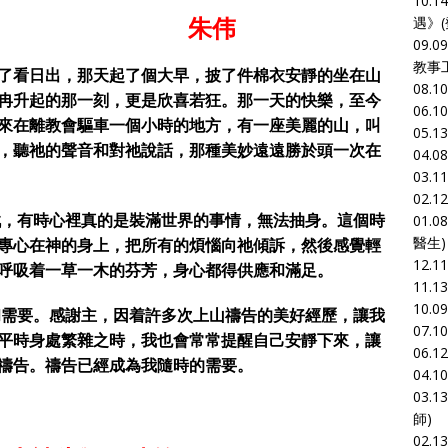
10.1
证 朱伟
遇
》
09.0
教事
看日出，那天起了個大早，披了件棉衣安靜的坐在山
08.1
冉升起的那一刻，更是欣喜若狂。那一天的快樂，至今
06.1
來在離教會驅車一個小時的地方，有一座美麗的山，叫
05.1
，聽祂的聲音和對祂說話，那種美妙遠遠勝於頭一次在
04.0
03.1
02.1
有時心裡真的是裝滿世界的事情，無法抽身。這個時
01.0
醫生)
專心在神的身上，把所有的煩惱向祂傾訴，然後感覺輕
12.1
呼吸着一草一木的芬芳，身心都得供應和滿足。
11.1
10.0
要。感謝主，因着許多次上山禱告的美好經歷，讓我
07.1
平時身處繁雜之時，我也會常常提醒自己安靜下來，讓
06.1
禱告。禱告已經成為我隨時的需要。
04.1
03.1
師)
02.1