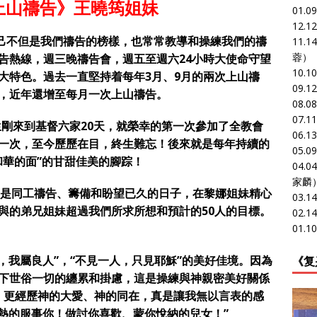
上山禱告》王曉筠姐妹
01.0
12.1
不但是我們禱告的榜樣，也常常教導和操練我們的禱
11.1
蓉）
告熱線，週三晚禱告會，週五至週六
24小時大使命守望
10.1
大特色。過去一直堅持着每年3月、9月的兩次上山禱
09.1
，近年還增至每月一次上山禱告。
08.0
07.1
和先生剛來到基督六家20天，就榮幸的第一次參加了全教會
06.1
一次，至今歷歷在目，終生難忘！後來就是每年持續的
05.0
和華的面”的甘甜佳美的腳踪！
04.0
家麟
，是同工禱告、籌備和盼望已久的日子，在黎娜姐妹精心
03.1
與的弟兄姐妹超過我們所求所想和預計的50人的目標。
02.1
01.1
，我屬良人”，“不見一人，只見耶穌”的美好佳境。因為
《复
下世俗一切的纏累和掛慮，這是操練與神親密美好關係
、更經歷神的大愛、神的同在，真是讓我無以言表的感
熱的服事你！做討你喜歡、蒙你悅納的兒女！”