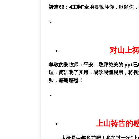
詩篇
66
：
4
主啊“全地要敬拜你，歌頌你，
…
对山上
尊敬的黎牧师：平安！敬拜赞美的
ppt
理，简洁明了实用，易学易懂易用，将视
师，感谢感恩！
…
上山祷告的
大概是两年多前吧！参加过一次“上