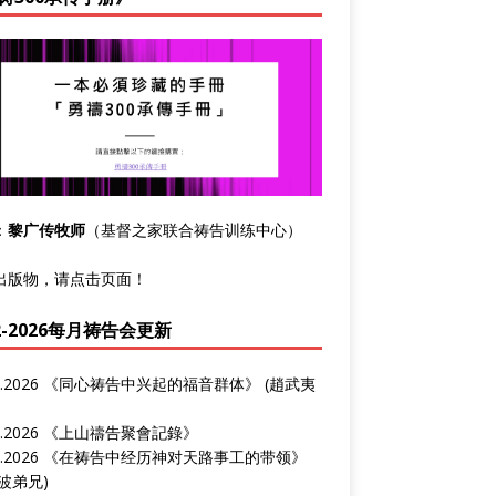
：
黎广传牧师
（基督之家联合祷告训练中心）
出版物，请点击
页面
！
22-2026每月祷告会更新
8.2026 《
同心祷告中兴起的福音群体
》 (趙武夷
1.2026 《
上山禱告聚會記錄》
3.2026 《
在祷告中经历神对天路事工的带领
》
波弟兄)