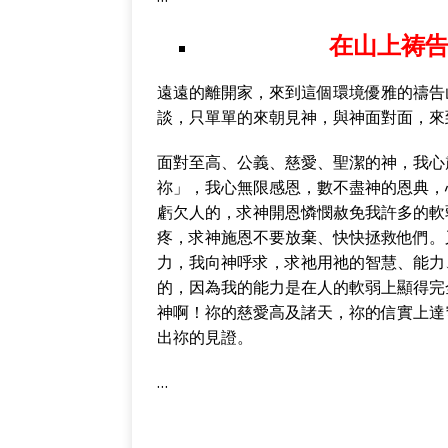
在山上祷告的
遠遠的離開家，來到這個環境優雅的禱告
談，只單單的來朝見神，與神面對面，來
面對至高、公義、慈愛、聖潔的神，我心
祢」，我心無限感恩，數不盡神的恩典，
虧欠人的，求神開恩憐憫赦免我許多的軟
疼，求神施恩不要放棄、快快拯救他們。
力，我向神呼求，求祂用祂的智慧、能力
的，因為我的能力是在人的軟弱上顯得完
神啊！祢的慈愛高及諸天，祢的信實上達
出祢的見證。
…