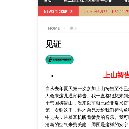
首页
第二届全球华人祷告特会🔥
异象
[ 2026年6月14日 ]
05.11
NEWS TICKER
[ 2026年4月19日 ]
04.1
HOME
见证
[ 2026年4月19日 ]
03.0
未分类
见证
[ 2026年3月6日 ]
02.09
[ 2026年6月22日 ]
06.0
上山祷告
自从去年夏天第一次参加上山祷告至今已
人会来这儿通宵祷告。我一直都很想来到
个韩国祷告山，没来以前就已经非常兴奋
第一次到这里，科才弟兄发给我们祷告单
中走去，带着耳机听着赞美的音乐。我可
清新的空气来赞美他！周围是这样的安宁