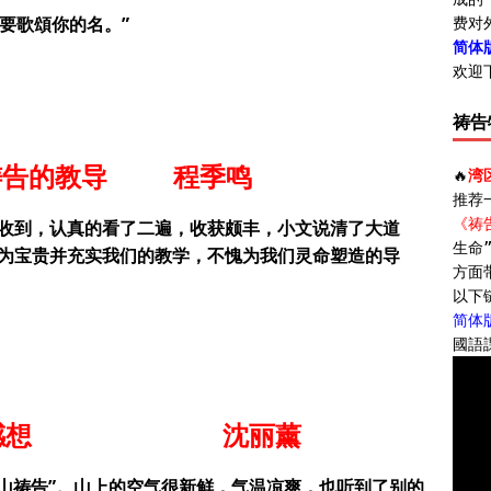
要歌頌你的名。”
费对外
简体
欢迎
祷告
祷告的教导
程季鸣
🔥
湾
推荐
《祷
已收到，认真的看了二遍，收获颇丰，小文说清了大道
生命”
为宝贵并充实我们的教学，不愧为我们灵命塑造的导
方面
以下
简体
國語
感想
沈丽薰
山祷告”。山上的空气很新鲜，气温凉爽，也听到了别的