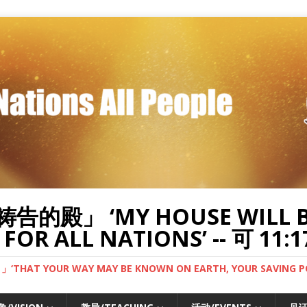
」 ‘MY HOUSE WILL BE
FOR ALL NATIONS’ -- 可 11:1
UR WAY MAY BE KNOWN ON EARTH, YOUR SAVING POWER 