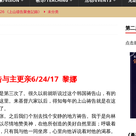
/VISION
教导/TEACHING
活动/EVENTS
见证
.2026 《上山禱告聚會記錄》
未分类
3.2026 《在祷告中经历 神对天路事工的带领》 许传波弟兄
未分类
第二
9.2026 《老树新枝——从植堂看祷告与建立教会的关系》 陈业飞牧師
点击
.2026 《最要緊與最緊急的事》 江冠民牧師
未分类
8.2026 《同心祷告中兴起的福音群体》 趙武夷長老
未分类
与主更亲6/24/17 黎娜
是第三次了。很久以前就听说过这个韩国祷告山，有的
这里。来基督六家以后，得知每年的上山祷告就是在这
了。
张。之后我们个别去找个安静的地方祷告。我于是向林
以尽情地赞美神，在他所创造的美好自然里面；呼吸着
，只有我与他一同坐席，心里向他诉说着对他的渴慕。
《勇