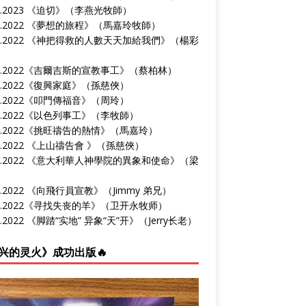
9.2023 《
迫切
》（李燕光牧師）
2.2022 《
夢想的旅程
》（馬嘉玲牧師）
4.2022 《
神把得救的人數天天加給我們
》（楊彩
0.2022《
吉爾吉斯的宣教事工
》（蔡柏林）
2.2022《
復興家庭
》（孫慈俠）
8.2022《
叩門傳福音
》（周玲）
1.2022《
以色列事工
》（李牧師）
3.2022《
挑旺禱告的熱情
》（馬嘉玲）
9.2022 《
上山禱告會
》（孫慈俠）
4.2022 《
意大利華人神學院的異象和使命
》（梁
）
4.2022 《
向飛行員宣教
》（Jimmy 弟兄）
4.2022《
寻找失丧的羊
》（卫开永牧师）
0.2022 《
脚踏“实地” 异象“天”开
》（Jerry长老）
兴的灵火》成功出版🔥