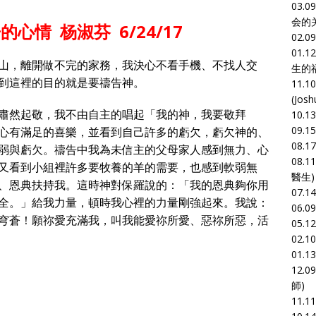
03.0
会的
心情 杨淑芬 6/24/17
02.0
01.1
山，離開做不完的家務，我決心不看手機、不找人交
生的
到這裡的目的就是要禱告神。
11.1
(Jos
肅然起敬，我不由自主的唱起「我的神，我要敬拜
10.1
09.1
心有滿足的喜樂，並看到自己許多的虧欠，虧欠神的、
08.1
弱與虧欠。禱告中我為未信主的父母家人感到無力、心
08.1
又看到小組裡許多要牧養的羊的需要，也感到軟弱無
醫生)
、恩典扶持我。這時神對保羅說的：「我的恩典夠你用
07.1
全。」給我力量，頓時我心裡的力量剛強起來。我說：
06.0
穹蒼！願祢愛充滿我，叫我能愛祢所愛、惡祢所惡，活
05.1
02.1
01.1
12.0
師)
11.1