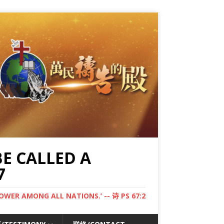
 CALLED A
7
AMONG ALL NATIONS.’ -- 诗 PS 67:2