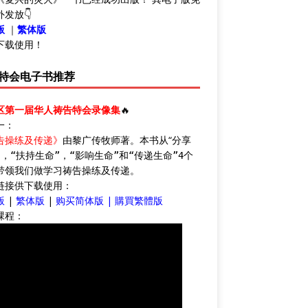
发放👇
版
｜
繁体版
下载使用！
特会电子书推荐
区第一届华人祷告特会录像集
🔥
一：
告操练及传递》
由黎广传牧师著。本书从“
分享
，“
扶持生命”，“
影响生命”和“
传递生命”4个
带领我们做学习祷告操练及传递。
链接供下载使用：
版
|
繁体版
|
购买简体版
|
購買繁體版
課程：