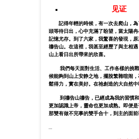
见
記得年輕的時候，有一次去爬山，為了
頭等待日出，心中充滿了盼望，當太陽冉
記憶尤存。到了六家，我驚喜的發現，原
禱告山。在這裡，我甚至經歷了與主相遇
山上看日出所帶來的欣喜。
我們每天面對生活、工作各樣的挑戰，
候能夠到山上安静之地，擺脫繁雜喧闹，
鬆得力，實在美好。在祂創造的大自然中
到禱告山禱告，已經成為我的習慣和需
更加認識上帝，靈命也更加成熟。即便是
那雙有做不完事的雙手合十，到主的面前
…