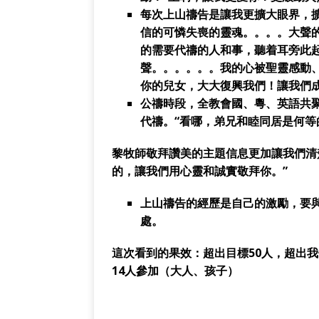
每次上山禱告是讓我更擴大眼界，
信的可憐失喪的靈魂。。。。大聲
的需要代禱的人和事，聽着耳旁此
聲。。。。。。我的心被聖靈感動
你的兒女，大大復興我們！讓我們
公禱時段，全教會國、粵、英語共
代禱。“看哪，弟兄和睦同居是何等
黎牧師敬拜讚美的主題信息更加讓我們清
的，讓我們用心靈和誠實敬拜你。”
上山禱告的經歷是自己的激勵，要
處。
這次看到的果效：超出目標
50
人，超出我
14
人參加（大人、孩子）