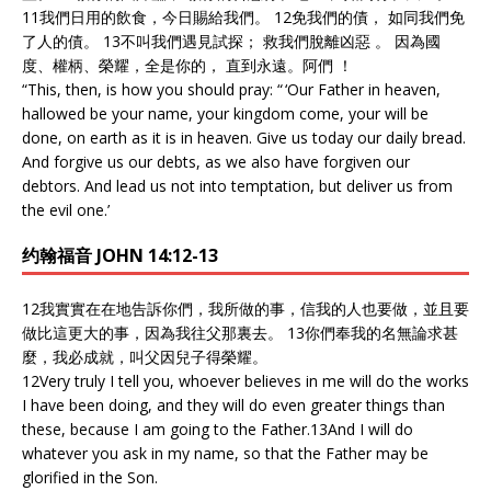
11我們日用的飲食，今日賜給我們。 12免我們的債， 如同我們免
了人的債。 13不叫我們遇見試探； 救我們脫離凶惡 。 因為國
度、權柄、榮耀，全是你的， 直到永遠。阿們 ！
“This, then, is how you should pray: “ ‘Our Father in heaven,
hallowed be your name, your kingdom come, your will be
done, on earth as it is in heaven. Give us today our daily bread.
And forgive us our debts, as we also have forgiven our
debtors. And lead us not into temptation, but deliver us from
the evil one.’
约翰福音 JOHN 14:12-13
12我實實在在地告訴你們，我所做的事，信我的人也要做，並且要
做比這更大的事，因為我往父那裏去。 13你們奉我的名無論求甚
麼，我必成就，叫父因兒子得榮耀。
12
Very truly I tell you, whoever believes in me will do the works
I have been doing, and they will do even greater things than
these, because I am going to the Father.
13
And I will do
whatever you ask in my name, so that the Father may be
glorified in the Son.