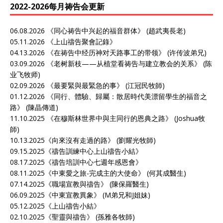
2022-2026每月祷告会更新
06.08.2026 《
同心祷告中兴起的福音群体
》 (趙武夷長老)
05.11.2026 《
上山禱告聚會記錄》
04.13.2026 《
在祷告中经历神对天路事工的带领
》 (许传波弟兄)
03.09.2026 《
老树新枝——从植堂看祷告与建立教会的关系
》 (陈
业飞牧师)
02.09.2026 《
最要緊與最緊急的事
》 (江冠民牧師)
01.12.2026 《
同行、體驗、歸屬：散居時代美漂留學生的福音之
路
》 (陳晶傳道)
11.10.2025 《
在穆斯林世界中與主同行的恩典之路
》 (Joshua牧
師)
10.13.2025《
向來沒有走過的路
》 (劉耀光牧師)
09.15.2025《
禱告訓練中心上山禱告小結
》
08.17.2025《
禱告培訓中心七週年感恩會
》
08.11.2025《
中東愛之旅-完成主的大使命
》 (何其成醫生)
07.14.2025《
職場宣教與禱告
》 (陳保羅醫生)
06.09.2025《
中東宣教異象
》 (M弟兄和J姐妹)
05.12.2025《
上山禱告小結
》
02.10.2025《
聖靈與禱告
》 (孫雅各牧師)