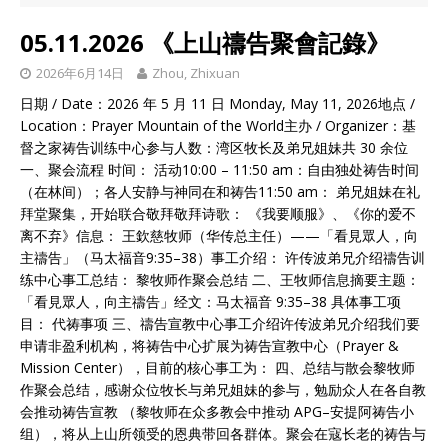
05.11.2026 《上山禱告聚會記錄》
2026年6月14日
Zhou, Zhixuan
日期 / Date：2026 年 5 月 11 日 Monday, May 11, 2026地点 /
Location：Prayer Mountain of the World主办 / Organizer：基
督之家祷告训练中心参与人数：湾区牧长及弟兄姐妹共 30 余位
一、聚会流程 时间： 活动10:00 – 11:50 am：自由独处祷告时间
（在林间）；各人安静与神同在和祷告11:50 am： 弟兄姐妹在礼
拜堂聚集，开始联合敬拜敬拜诗歌： 《我要顺服》、《你的爱不
离不弃》信息： 王欽慈牧师（华传总主任）——「看見眾人，向
主禱告」（马太福音9:35–38）事工介绍： 许传波弟兄介绍禱告训
练中心事工总结： 黎牧师作聚会总结 二、王牧师信息摘要主题：
「看見眾人，向主禱告」经文：马太福音 9:35–38 具体事工项
目： 代祷事项 三、禱告宣教中心事工介绍许传波弟兄介绍我们要
申请非盈利机构，将祷告中心扩展为祷告宣教中心（Prayer &
Mission Center），目前的核心事工为： 四、总结与散会黎牧师
作聚会总结，感谢众位牧长与弟兄姐妹的参与，勉励众人在各自教
会推动祷告宣教 （黎牧师在众多教会中推动 APG–安提阿祷告小
组），将从上山所领受的恩典带回各群体。聚会在寇长老的祷告与