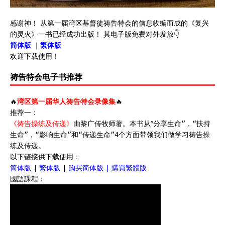
感谢神！ 从第一届湾区基督徒祷告特会的信息收编而成的《复兴
的灵火》一书已经成功出版！ 其电子版免费对外发放👇
简体版
｜
繁体版
欢迎下载使用！
祷告特会电子书推荐
🔥
湾区第一届华人祷告特会录像集
🔥
推荐一：
《祷告操练及传递》
由黎广传牧师著。本书从“
分享生命”，“
扶持
生命”，“
影响生命”和“
传递生命”4个方面带领我们做学习祷告操
练及传递。
以下链接供下载使用：
简体版
|
繁体版
|
购买简体版
|
購買繁體版
國語課程：