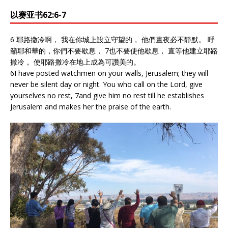
以赛亚书62:6-7
6 耶路撒冷啊， 我在你城上設立守望的， 他們晝夜必不靜默。 呼
籲耶和華的，你們不要歇息， 7也不要使他歇息， 直等他建立耶路
撒冷， 使耶路撒冷在地上成為可讚美的。
6I have posted watchmen on your walls, Jerusalem; they will
never be silent day or night. You who call on the Lord, give
yourselves no rest, 7and give him no rest till he establishes
Jerusalem and makes her the praise of the earth.