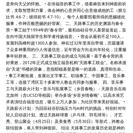
是奔向天父的怀抱。 • 在传福音的事工中，借着祷告来到神面前祈
求，支取智慧和力量，体会神的心意并同心合意做成他的工（腓立
比书 4:6-7；彼得前书 4:7-10）。每个人都要照着所得的恩赐彼此
服事，作神百般恩赐的好管家。 二、天路事工的历史渊源与春令
营 • 事工始于1994年的“春令营”，最初由硅谷华人基督徒发起，旨
在向中国大陆留学生和学者传扬福音。 • 营会从最初不足100人，
发展到高峰时超1300人参加。神在过32年里亲自带领，历届邀请
了众多神重用的仆人传递信息，近年营会方向走向年轻化，注重服
事年轻群体。 三、天路事工联会的成立与拓展 • 基于春令营的美
好果效，2012年正式成立独立福音机构“天路事工联会”。名称承接
自“天道”书楼的异象，意指耶稳基督是唯一的道路、真理和生命。
• 事工不断拓展，发展出文字事工、职场事工、中国事工、音乐事
工等，连接了湾区五十多家华人教会共同参与服事。 四、音乐事
工与天路薪火计划 • 音乐与拓展事工（乡音春晚）：天路音乐在南
北加州（含UCSD等校园）举办多场“乡音乡情春晚”，以高水准艺
术表演结合福音信息，吸引上万人参加，为社区带来美好祝福。 •
天路薪火计划：为回应硅谷职场压力与AI时代的挑战，特别针对年
轻人启动该计划。透过天路杯球赛（乒乓球、羽毛球等）、才艺
秀、登山聚会（4月25日）及美食秀（5月30日）等形式，跨教会
联结肢体，将人带到神面前。 结论 天路事工的发展历史就是神的