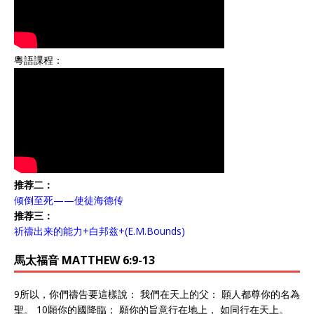
粵語課程：
推荐二：
倾倒至死——使徒海德传
推荐三：
祈禱出来的能力+白邦兹+(E.M.Bounds)
馬太福音 MATTHEW 6:9-13
9所以，你們禱告要這樣說： 我們在天上的父： 願人都尊你的名為
聖。 10願你的國降臨； 願你的旨意行在地上， 如同行在天上。