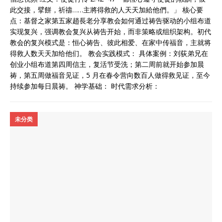
此交接，擘餅，祈禱……主將得救的人天天加給他們。」 核心要
点：基督之家第五家趙長老分享教会如何通过祷告驱动的小组布道
实现复兴，强调教会复兴从祷告开始，而非策略或组织架构。初代
教会的复兴模式是：恒心祷告、彼此相爱、在家中传福音，主就将
得救人数天天加给他们。 教会实践模式： 具体案例：刘荻弟兄在
创业小组布道第四周信主，复活节受洗；第二周前就开始参加晨
祷，第五周做福音见证，5 月在春令营向数百人做得救见证，至今
持续参加每日晨祷。 神学基础： 时代需求分析：
未分类