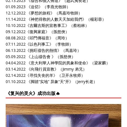
02.13.2023 《
禱告和個人佈道
》（趙武夷長老）
01.09.2023 《
迫切
》（李燕光牧師）
12.12.2022 《
夢想的旅程
》（馬嘉玲牧師）
11.14.2022 《
神把得救的人數天天加給我們
》（楊彩蓉）
10.10.2022《
吉爾吉斯的宣教事工
》（蔡柏林）
09.12.2022《
復興家庭
》（孫慈俠）
08.08.2022《
叩門傳福音
》（周玲）
07.11.2022《
以色列事工
》（李牧師）
06.13.2022《
挑旺禱告的熱情
》（馬嘉玲）
05.09.2022 《
上山禱告會
》（孫慈俠）
04.04.2022 《
意大利華人神學院的異象和使命
》（梁家麟）
03.14.2022 《
向飛行員宣教
》（Jimmy 弟兄）
02.14.2022《
寻找失丧的羊
》（卫开永牧师）
01.10.2022 《
脚踏“实地” 异象“天”开
》（Jerry长老）
《复兴的灵火》成功出版🔥