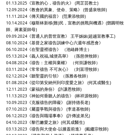
01.13.2025《
宣教的心，禱告的火
》 (周芷芸教士)
12.09.2024《
教會的異象、使命、策略
》 (曾盛泉牧師)
11.11.2024《
傳天國的福音
》 (范秉添牧師)
10.14.2024《
穆斯林新移(難)民，宣教的挑戰與機遇
》(鄧圓明牧
師、蔣素棻師母)
09.09.2024《
普通人的普世宣教
》 王平姊妹(超越宣教事工)
08.10.2024《
基督之家禱告訓練中心六週年感恩會
》
06.10.2024《
在聖靈裡禱告
》 （池峈鋒博士）
05.13.2024《
義人祝福,城便高舉
》 （孫慈俠牧師）
04.08.2024《
禱告：主權與棄權
》 （何崇謙牧師）
03.11.2024《
常常禱告 不可灰心
》 （刘富理牧師）
02.12.2024《
聽聖靈的引領
》（孫雅各牧師）
01.08.2024《
從印第安納州到印度愛之旅
》 (何其成醫生)
12.11.2023《
蒙福的身份
》 (許謙恩牧師)
11.13.2023《
神如何垂聽人的禱告
》 (林祥源牧師)
10.09.2023《
克服禱告的障礙
》 (謝持德長老)
07.10.2023《
屬靈爭戰與禱告
》 (李道基牧師)
06.12.2023《
禱告與職場事奉
》 (許傳波弟兄)
04.10.2023《
黎巴嫩愛之旅
》(何其成醫生)
03.13.2023《
禱告與大使命-以膝蓋前進
》 (戴繼宗牧師)