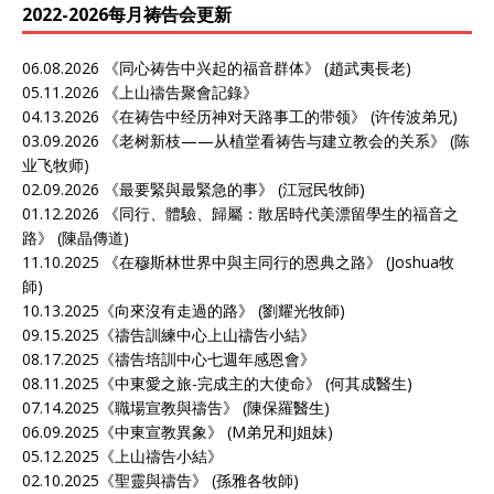
2022-2026每月祷告会更新
06.08.2026 《
同心祷告中兴起的福音群体
》 (趙武夷長老)
05.11.2026 《
上山禱告聚會記錄》
04.13.2026 《
在祷告中经历神对天路事工的带领
》 (许传波弟兄)
03.09.2026 《
老树新枝——从植堂看祷告与建立教会的关系
》 (陈
业飞牧师)
02.09.2026 《
最要緊與最緊急的事
》 (江冠民牧師)
01.12.2026 《
同行、體驗、歸屬：散居時代美漂留學生的福音之
路
》 (陳晶傳道)
11.10.2025 《
在穆斯林世界中與主同行的恩典之路
》 (Joshua牧
師)
10.13.2025《
向來沒有走過的路
》 (劉耀光牧師)
09.15.2025《
禱告訓練中心上山禱告小結
》
08.17.2025《
禱告培訓中心七週年感恩會
》
08.11.2025《
中東愛之旅-完成主的大使命
》 (何其成醫生)
07.14.2025《
職場宣教與禱告
》 (陳保羅醫生)
06.09.2025《
中東宣教異象
》 (M弟兄和J姐妹)
05.12.2025《
上山禱告小結
》
02.10.2025《
聖靈與禱告
》 (孫雅各牧師)