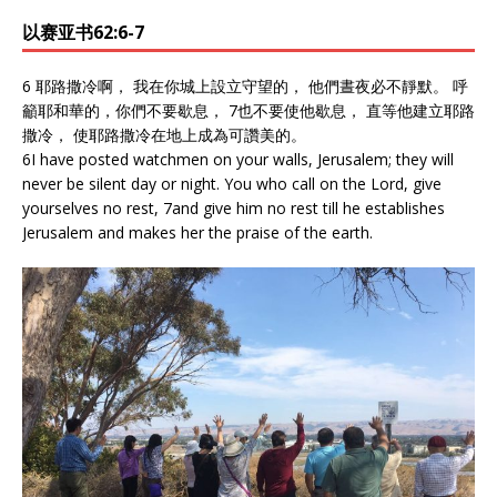
以赛亚书62:6-7
6 耶路撒冷啊， 我在你城上設立守望的， 他們晝夜必不靜默。 呼
籲耶和華的，你們不要歇息， 7也不要使他歇息， 直等他建立耶路
撒冷， 使耶路撒冷在地上成為可讚美的。
6I have posted watchmen on your walls, Jerusalem; they will
never be silent day or night. You who call on the Lord, give
yourselves no rest, 7and give him no rest till he establishes
Jerusalem and makes her the praise of the earth.