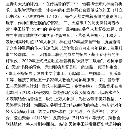
是奔向天父的怀抱。 • 在传福音的事工中，借着祷告来到神面前祈
求，支取智慧和力量，体会神的心意并同心合意做成他的工（腓立
比书 4:6-7；彼得前书 4:7-10）。每个人都要照着所得的恩赐彼此
服事，作神百般恩赐的好管家。 二、天路事工的历史渊源与春令
营 • 事工始于1994年的“春令营”，最初由硅谷华人基督徒发起，旨
在向中国大陆留学生和学者传扬福音。 • 营会从最初不足100人，
发展到高峰时超1300人参加。神在过32年里亲自带领，历届邀请
了众多神重用的仆人传递信息，近年营会方向走向年轻化，注重服
事年轻群体。 三、天路事工联会的成立与拓展 • 基于春令营的美
好果效，2012年正式成立独立福音机构“天路事工联会”。名称承接
自“天道”书楼的异象，意指耶稳基督是唯一的道路、真理和生命。
• 事工不断拓展，发展出文字事工、职场事工、中国事工、音乐事
工等，连接了湾区五十多家华人教会共同参与服事。 四、音乐事
工与天路薪火计划 • 音乐与拓展事工（乡音春晚）：天路音乐在南
北加州（含UCSD等校园）举办多场“乡音乡情春晚”，以高水准艺
术表演结合福音信息，吸引上万人参加，为社区带来美好祝福。 •
天路薪火计划：为回应硅谷职场压力与AI时代的挑战，特别针对年
轻人启动该计划。透过天路杯球赛（乒乓球、羽毛球等）、才艺
秀、登山聚会（4月25日）及美食秀（5月30日）等形式，跨教会
联结肢体，将人带到神面前。 结论 天路事工的发展历史就是神的