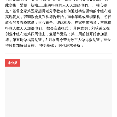
此交接，擘餅，祈禱……主將得救的人天天加給他們。」 核心要
点：基督之家第五家趙長老分享教会如何通过祷告驱动的小组布道
实现复兴，强调教会复兴从祷告开始，而非策略或组织架构。初代
教会的复兴模式是：恒心祷告、彼此相爱、在家中传福音，主就将
得救人数天天加给他们。 教会实践模式： 具体案例：刘荻弟兄在
创业小组布道第四周信主，复活节受洗；第二周前就开始参加晨
祷，第五周做福音见证，5 月在春令营向数百人做得救见证，至今
持续参加每日晨祷。 神学基础： 时代需求分析：
未分类