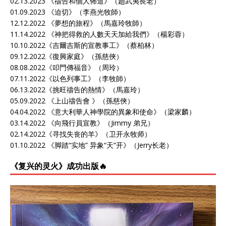
02.13.2023 《
禱告和個人佈道
》（趙武夷長老）
01.09.2023 《
迫切
》（李燕光牧師）
12.12.2022 《
夢想的旅程
》（馬嘉玲牧師）
11.14.2022 《
神把得救的人數天天加給我們
》（楊彩蓉）
10.10.2022《
吉爾吉斯的宣教事工
》（蔡柏林）
09.12.2022《
復興家庭
》（孫慈俠）
08.08.2022《
叩門傳福音
》（周玲）
07.11.2022《
以色列事工
》（李牧師）
06.13.2022《
挑旺禱告的熱情
》（馬嘉玲）
05.09.2022 《
上山禱告會
》（孫慈俠）
04.04.2022 《
意大利華人神學院的異象和使命
》（梁家麟）
03.14.2022 《
向飛行員宣教
》（Jimmy 弟兄）
02.14.2022《
寻找失丧的羊
》（卫开永牧师）
01.10.2022 《
脚踏“实地” 异象“天”开
》（Jerry长老）
《复兴的灵火》成功出版🔥