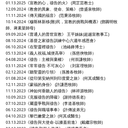
01.13.2025《
宣教的心，禱告的火
》 (周芷芸教士)
12.09.2024《
教會的異象、使命、策略
》 (曾盛泉牧師)
11.11.2024《
傳天國的福音
》 (范秉添牧師)
10.14.2024《
穆斯林新移(難)民，宣教的挑戰與機遇
》(鄧圓明牧
師、蔣素棻師母)
09.09.2024《
普通人的普世宣教
》 王平姊妹(超越宣教事工)
08.10.2024《
基督之家禱告訓練中心六週年感恩會
》
06.10.2024《
在聖靈裡禱告
》 （池峈鋒博士）
05.13.2024《
義人祝福,城便高舉
》 （孫慈俠牧師）
04.08.2024《
禱告：主權與棄權
》 （何崇謙牧師）
03.11.2024《
常常禱告 不可灰心
》 （刘富理牧師）
02.12.2024《
聽聖靈的引領
》（孫雅各牧師）
01.08.2024《
從印第安納州到印度愛之旅
》 (何其成醫生)
12.11.2023《
蒙福的身份
》 (許謙恩牧師)
11.13.2023《
神如何垂聽人的禱告
》 (林祥源牧師)
10.09.2023《
克服禱告的障礙
》 (謝持德長老)
07.10.2023《
屬靈爭戰與禱告
》 (李道基牧師)
06.12.2023《
禱告與職場事奉
》 (許傳波弟兄)
04.10.2023《
黎巴嫩愛之旅
》(何其成醫生)
03.13.2023《
禱告與大使命-以膝蓋前進
》 (戴繼宗牧師)