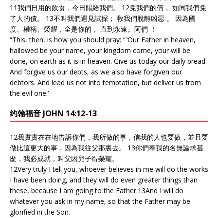
11我們日用的飲食，今日賜給我們。 12免我們的債， 如同我們免
了人的債。 13不叫我們遇見試探； 救我們脫離凶惡 。 因為國
度、權柄、榮耀，全是你的， 直到永遠。阿們 ！
“This, then, is how you should pray: “ ‘Our Father in heaven,
hallowed be your name, your kingdom come, your will be
done, on earth as it is in heaven. Give us today our daily bread.
And forgive us our debts, as we also have forgiven our
debtors. And lead us not into temptation, but deliver us from
the evil one.’
约翰福音 JOHN 14:12-13
12我實實在在地告訴你們，我所做的事，信我的人也要做，並且要
做比這更大的事，因為我往父那裏去。 13你們奉我的名無論求甚
麼，我必成就，叫父因兒子得榮耀。
12
Very truly I tell you, whoever believes in me will do the works
I have been doing, and they will do even greater things than
these, because I am going to the Father.
13
And I will do
whatever you ask in my name, so that the Father may be
glorified in the Son.