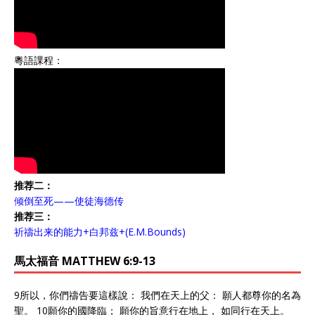
粵語課程：
推荐二：
倾倒至死——使徒海德传
推荐三：
祈禱出来的能力+白邦兹+(E.M.Bounds)
馬太福音 MATTHEW 6:9-13
9所以，你們禱告要這樣說： 我們在天上的父： 願人都尊你的名為
聖。 10願你的國降臨； 願你的旨意行在地上， 如同行在天上。