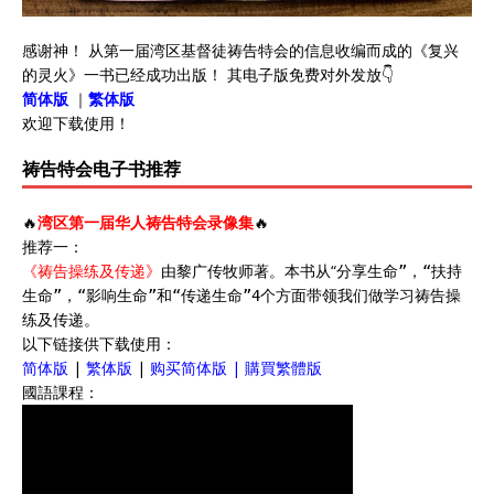
感谢神！ 从第一届湾区基督徒祷告特会的信息收编而成的《复兴
的灵火》一书已经成功出版！ 其电子版免费对外发放👇
简体版
｜
繁体版
欢迎下载使用！
祷告特会电子书推荐
🔥
湾区第一届华人祷告特会录像集
🔥
推荐一：
《祷告操练及传递》
由黎广传牧师著。本书从“
分享生命”，“
扶持
生命”，“
影响生命”和“
传递生命”4个方面带领我们做学习祷告操
练及传递。
以下链接供下载使用：
简体版
|
繁体版
|
购买简体版
|
購買繁體版
國語課程：