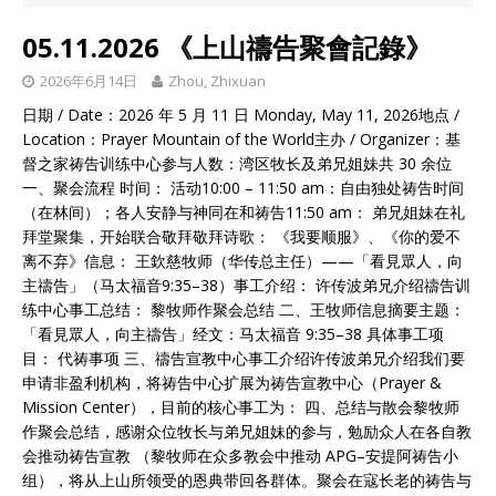
05.11.2026 《上山禱告聚會記錄》
2026年6月14日
Zhou, Zhixuan
日期 / Date：2026 年 5 月 11 日 Monday, May 11, 2026地点 /
Location：Prayer Mountain of the World主办 / Organizer：基
督之家祷告训练中心参与人数：湾区牧长及弟兄姐妹共 30 余位
一、聚会流程 时间： 活动10:00 – 11:50 am：自由独处祷告时间
（在林间）；各人安静与神同在和祷告11:50 am： 弟兄姐妹在礼
拜堂聚集，开始联合敬拜敬拜诗歌： 《我要顺服》、《你的爱不
离不弃》信息： 王欽慈牧师（华传总主任）——「看見眾人，向
主禱告」（马太福音9:35–38）事工介绍： 许传波弟兄介绍禱告训
练中心事工总结： 黎牧师作聚会总结 二、王牧师信息摘要主题：
「看見眾人，向主禱告」经文：马太福音 9:35–38 具体事工项
目： 代祷事项 三、禱告宣教中心事工介绍许传波弟兄介绍我们要
申请非盈利机构，将祷告中心扩展为祷告宣教中心（Prayer &
Mission Center），目前的核心事工为： 四、总结与散会黎牧师
作聚会总结，感谢众位牧长与弟兄姐妹的参与，勉励众人在各自教
会推动祷告宣教 （黎牧师在众多教会中推动 APG–安提阿祷告小
组），将从上山所领受的恩典带回各群体。聚会在寇长老的祷告与