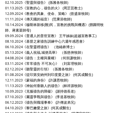
02.10.2025《
聖靈與禱告
》 (孫雅各牧師)
01.13.2025《
宣教的心，禱告的火
》 (周芷芸教士)
12.09.2024《
教會的異象、使命、策略
》 (曾盛泉牧師)
11.11.2024《
傳天國的福音
》 (范秉添牧師)
10.14.2024《
穆斯林新移(難)民，宣教的挑戰與機遇
》(鄧圓明牧
師、蔣素棻師母)
09.09.2024《
普通人的普世宣教
》 王平姊妹(超越宣教事工)
08.10.2024《
基督之家禱告訓練中心六週年感恩會
》
06.10.2024《
在聖靈裡禱告
》 （池峈鋒博士）
05.13.2024《
義人祝福,城便高舉
》 （孫慈俠牧師）
04.08.2024《
禱告：主權與棄權
》 （何崇謙牧師）
03.11.2024《
常常禱告 不可灰心
》 （刘富理牧師）
02.12.2024《
聽聖靈的引領
》（孫雅各牧師）
01.08.2024《
從印第安納州到印度愛之旅
》 (何其成醫生)
12.11.2023《
蒙福的身份
》 (許謙恩牧師)
11.13.2023《
神如何垂聽人的禱告
》 (林祥源牧師)
10.09.2023《
克服禱告的障礙
》 (謝持德長老)
07.10.2023《
屬靈爭戰與禱告
》 (李道基牧師)
06.12.2023《
禱告與職場事奉
》 (許傳波弟兄)
04.10.2023《
黎巴嫩愛之旅
》(何其成醫生)