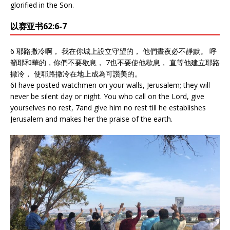
glorified in the Son.
以赛亚书62:6-7
6 耶路撒冷啊， 我在你城上設立守望的， 他們晝夜必不靜默。 呼
籲耶和華的，你們不要歇息， 7也不要使他歇息， 直等他建立耶路
撒冷， 使耶路撒冷在地上成為可讚美的。
6I have posted watchmen on your walls, Jerusalem; they will
never be silent day or night. You who call on the Lord, give
yourselves no rest, 7and give him no rest till he establishes
Jerusalem and makes her the praise of the earth.