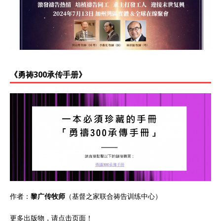
《勇祷300承传手册》
作者：
黎广传牧师
（基督之家联合祷告训练中心）
更多出版物，请点击
页面
！