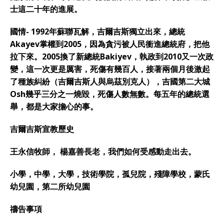
士這二十年的進展。
國情- 1992年蘇聯瓦解，吉爾吉斯獨立出來，總統
Akayev掌權到2005，因為貪污被人民衝進總統府，把他
拉下來。2005換了新總統Bakiyev，執政到2010又一次政
變，這一次更是厲害，死傷有幾百人，接著兩個月後激起
了種族糾紛（吉爾吉斯人與烏茲別克人），吉國第二大城
Osh幾乎三分之一燒毀，死傷人數無數。每五年的總統選
舉，都是大家擔心的事。
吉爾吉斯宣教歷史
王永信牧師， 楊嘉善長老，我們如何受感動走出去。
小學，中學，大學，技術學院，孤兒院，殘障學校，蒙氏
幼兒園，第二所幼兒園
禱告事項