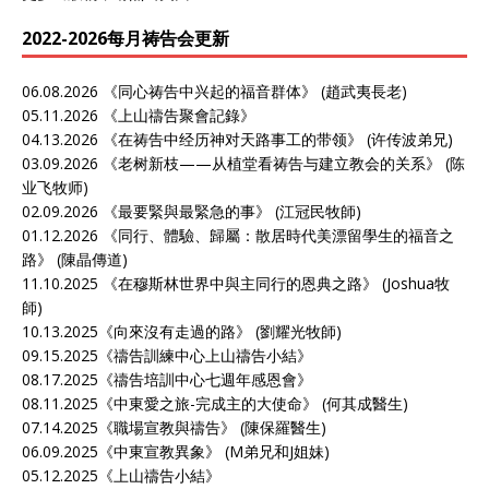
2022-2026每月祷告会更新
06.08.2026 《
同心祷告中兴起的福音群体
》 (趙武夷長老)
05.11.2026 《
上山禱告聚會記錄》
04.13.2026 《
在祷告中经历神对天路事工的带领
》 (许传波弟兄)
03.09.2026 《
老树新枝——从植堂看祷告与建立教会的关系
》 (陈
业飞牧师)
02.09.2026 《
最要緊與最緊急的事
》 (江冠民牧師)
01.12.2026 《
同行、體驗、歸屬：散居時代美漂留學生的福音之
路
》 (陳晶傳道)
11.10.2025 《
在穆斯林世界中與主同行的恩典之路
》 (Joshua牧
師)
10.13.2025《
向來沒有走過的路
》 (劉耀光牧師)
09.15.2025《
禱告訓練中心上山禱告小結
》
08.17.2025《
禱告培訓中心七週年感恩會
》
08.11.2025《
中東愛之旅-完成主的大使命
》 (何其成醫生)
07.14.2025《
職場宣教與禱告
》 (陳保羅醫生)
06.09.2025《
中東宣教異象
》 (M弟兄和J姐妹)
05.12.2025《
上山禱告小結
》