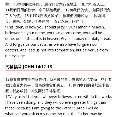
聖。 10願你的國降臨； 願你的旨意行在地上， 如同行在天上。
11我們日用的飲食，今日賜給我們。 12免我們的債， 如同我們免
了人的債。 13不叫我們遇見試探； 救我們脫離凶惡 。 因為國
度、權柄、榮耀，全是你的， 直到永遠。阿們 ！
“This, then, is how you should pray: “ ‘Our Father in heaven,
hallowed be your name, your kingdom come, your will be
done, on earth as it is in heaven. Give us today our daily bread.
And forgive us our debts, as we also have forgiven our
debtors. And lead us not into temptation, but deliver us from
the evil one.’
约翰福音 JOHN 14:12-13
12我實實在在地告訴你們，我所做的事，信我的人也要做，並且要
做比這更大的事，因為我往父那裏去。 13你們奉我的名無論求甚
麼，我必成就，叫父因兒子得榮耀。
12
Very truly I tell you, whoever believes in me will do the works
I have been doing, and they will do even greater things than
these, because I am going to the Father.
13
And I will do
whatever you ask in my name, so that the Father may be