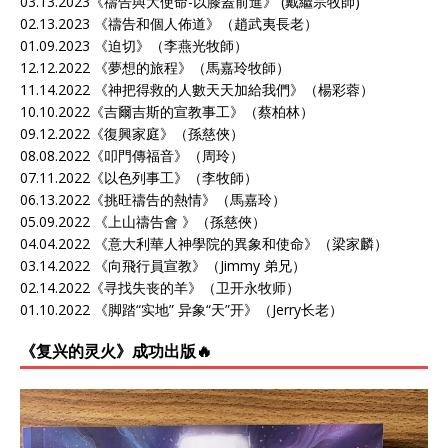
03.13.2023《
禱告與大使命-以膝蓋前進
》 (戴繼宗牧師)
02.13.2023 《
禱告和個人佈道
》（趙武夷長老）
01.09.2023 《
迫切
》（李燕光牧師）
12.12.2022 《
夢想的旅程
》（馬嘉玲牧師）
11.14.2022 《
神把得救的人數天天加給我們
》（楊彩蓉）
10.10.2022《
吉爾吉斯的宣教事工
》（蔡柏林）
09.12.2022《
復興家庭
》（孫慈俠）
08.08.2022《
叩門傳福音
》（周玲）
07.11.2022《
以色列事工
》（李牧師）
06.13.2022《
挑旺禱告的熱情
》（馬嘉玲）
05.09.2022 《
上山禱告會
》（孫慈俠）
04.04.2022 《
意大利華人神學院的異象和使命
》（梁家麟）
03.14.2022 《
向飛行員宣教
》（Jimmy 弟兄）
02.14.2022《
寻找失丧的羊
》（卫开永牧师）
01.10.2022 《
脚踏“实地” 异象“天”开
》（Jerry长老）
《复兴的灵火》成功出版🔥