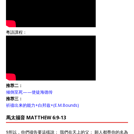
粵語課程：
推荐二：
倾倒至死——使徒海德传
推荐三：
祈禱出来的能力+白邦兹+(E.M.Bounds)
馬太福音 MATTHEW 6:9-13
9所以，你們禱告要這樣說： 我們在天上的父： 願人都尊你的名為