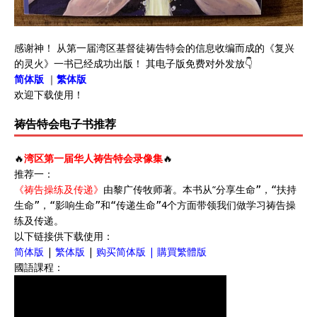
感谢神！ 从第一届湾区基督徒祷告特会的信息收编而成的《复兴
的灵火》一书已经成功出版！ 其电子版免费对外发放👇
简体版
｜
繁体版
欢迎下载使用！
祷告特会电子书推荐
🔥
湾区第一届华人祷告特会录像集
🔥
推荐一：
《祷告操练及传递》
由黎广传牧师著。本书从“
分享生命”，“
扶持
生命”，“
影响生命”和“
传递生命”4个方面带领我们做学习祷告操
练及传递。
以下链接供下载使用：
简体版
|
繁体版
|
购买简体版
|
購買繁體版
國語課程：