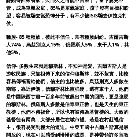
賺錢寄回來養家，久而久之可能不回來了，留下妻兒不
管，成為單親家庭，85%是單親家庭，孩子沒有目標和盼
望，容易被騙去當恐怖分子，有不少被ISIS騙去伊拉克打
仗。
種族- 85 種種族，彼此不信任，常有種族糾紛。吉爾吉斯
人74%，烏茲別克人15%，俄羅斯人5%，東干人1%，其
他5%。
信仰- 多數生來就是穆斯林，不知神是愛。吉爾吉斯人是
游牧民族，只靠祖傳下來的信仰穆斯林，並不紮實，比較
容易傳福音給他們，信主的也比較多。烏茲別克人多數在
南部，靠近伊朗，信穆斯林比較強硬，還有東干人，他們
是中國陝西甘肅一百多年前被趕出中國的回民，更是強硬
的穆斯林。俄羅斯人多數是信奉東正教，也是天生的東正
教徒，他們不傳福音，所以也有被傳為基督徒的。大致的
基督徒有兩萬，大部分居住在城市裡。若是在村莊裡信
主，很容易受到極大的逼迫。中亞五國中吉爾吉斯算是最
開放的，現在可以感受到慢慢的成長。是神帶領許多宣教